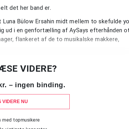
lt det her band er.
 Luna Bülow Ersahin midt mellem to skefulde yo
g ud i en genfortælling af AySays efterhånden ot
Amager, flankeret af de to musikalske makkere,
LÆSE VIDERE?
kr. – ingen binding.
 VIDERE NU
ws med topmusikere