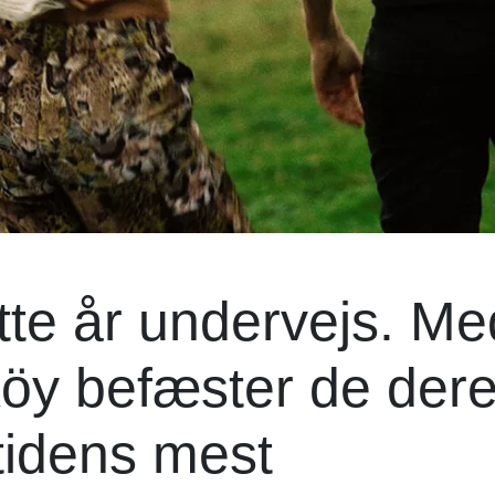
tte år undervejs. Me
öy befæster de der
 tidens mest