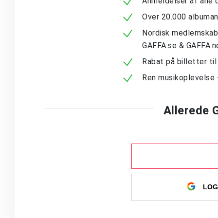
Anmeldelser af alle 
Over 20.000 albuma
Nordisk medlemskab -
GAFFA.se & GAFFA.n
Rabat på billetter ti
Ren musikoplevelse 
Allerede
LOG