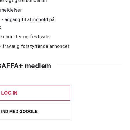
de vigtigste koncerter
nmeldelser
 adgang til al indhold på
o
l koncerter og festivaler
- fravælg forstyrrende annoncer
 GAFFA+ medlem
LOG IN
 IND MED GOOGLE