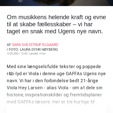
Om musikkens helende kraft og evne
til at skabe fællesskaber – vi har
taget en snak med Ugens nye navn.
AF
SARA SVEJSTRUP ELGAARD
/ FOTO: LAURA DYHR HØYBERG
13.03.2025 / 12:58 /
Læsetid: 4 min
Med sine længselsfulde tekster og poppede
r&b-lyd er Viola i denne uge GAFFAs Ugens nye
navn. Vi har i den forbindelse bedt 21-årige
Viola Hey Larsen - alias Viola - om at dele sin
historie, inspirationskilder og fremtidsplaner
med GAFFAs læsere. Her er tre hurtige til