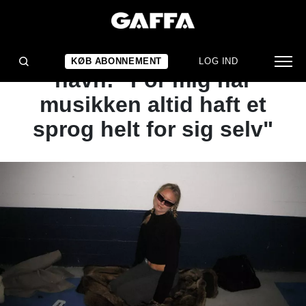
ARTIKEL
Tre hurtige til ugens nye
KØB ABONNEMENT
LOG IND
navn: "For mig har
musikken altid haft et
sprog helt for sig selv"