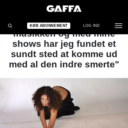
INTERVIEW
Julie Pavon: "Med
KØB ABONNEMENT
LOG IND
musikken og med mine
shows har jeg fundet et
sundt sted at komme ud
med al den indre smerte"