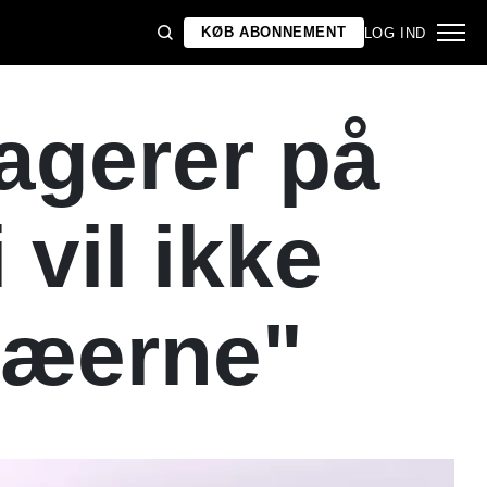
KØB ABONNEMENT
LOG IND
agerer på
 vil ikke
tæerne"