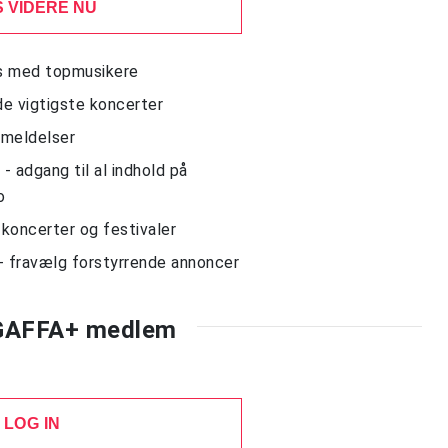
 VIDERE NU
ws med topmusikere
de vigtigste koncerter
nmeldelser
 adgang til al indhold på
o
l koncerter og festivaler
- fravælg forstyrrende annoncer
 GAFFA+ medlem
LOG IN