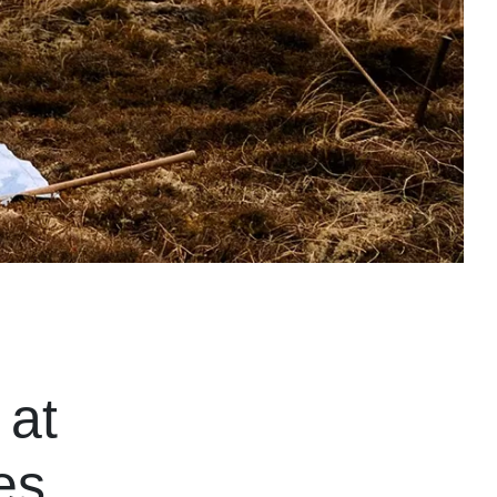
 at
es