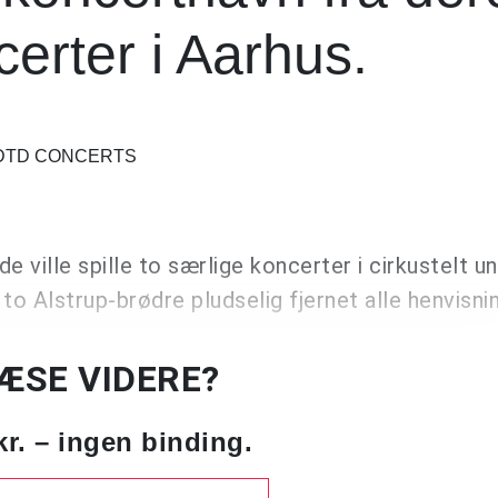
erter i Aarhus.
 DTD CONCERTS
 de ville spille to særlige koncerter i cirkustelt u
 to Alstrup-brødre pludselig fjernet alle henvisni
LÆSE VIDERE?
kr. – ingen binding.