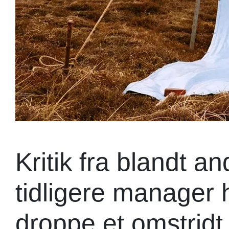
Kritik fra blandt 
tidligere manager h
droppe et omstridt