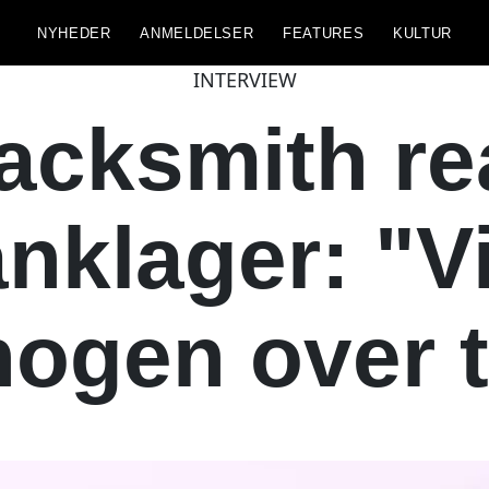
NYHEDER
ANMELDELSER
FEATURES
KULTUR
INTERVIEW
acksmith re
nklager: "Vi
nogen over 