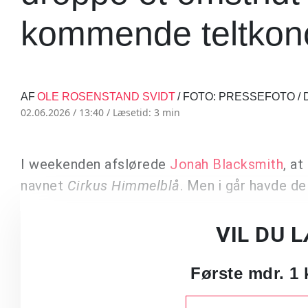
kommende teltkonc
AF
OLE ROSENSTAND SVIDT
/ FOTO: PRESSEFOTO /
02.06.2026 / 13:40 /
Læsetid: 3 min
I weekenden afslørede
Jonah Blacksmith
, at
navnet
Cirkus Himmelblå
. Men i går havde de
VIL DU 
Første mdr. 1 