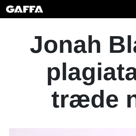
Jonah Bl
plagiata
træde 