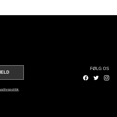
FØLG OS
MELD
atlivspolitik
.