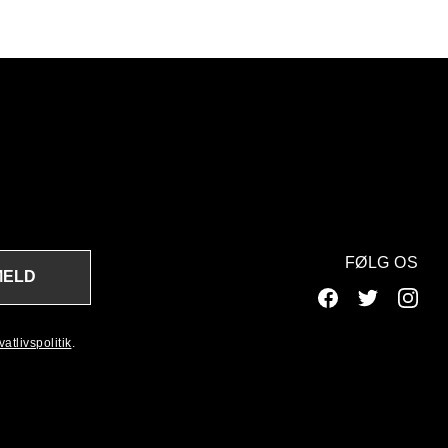
FØLG OS
MELD
atlivspolitik
.