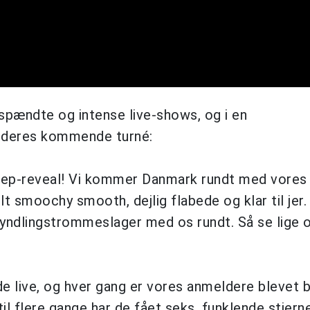
spændte og intense live-shows, og i en
 deres kommende turné:
 og ep-reveal! Vi kommer Danmark rundt med vores
lt smoochy smooth, dejlig flabede og klar til jer.
 yndlingstrommeslager med os rundt. Så se lige o
 live, og hver gang er vores anmeldere blevet 
l flere gange har de fået seks, funklende stjerne