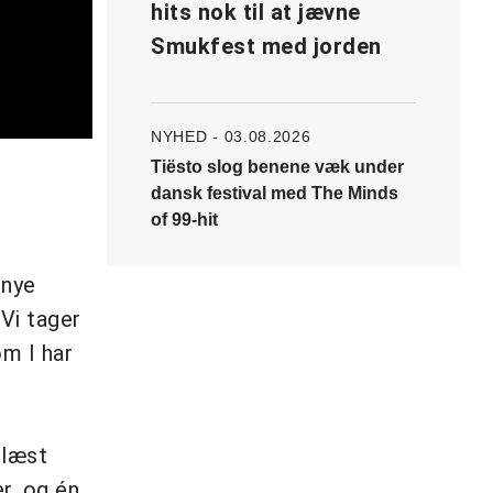
hits nok til at jævne
Smukfest med jorden
NYHED - 03.08.2026
Tiësto slog benene væk under
dansk festival med The Minds
of 99-hit
 nye
 Vi tager
m I har
blæst
r, og én