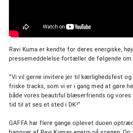
Ravi Kuma er kendte for deres energiske, høj
pressemeddelelse fortæller de følgende om
”Vi vil gerne invitere jer til kærlighedsfest
friske tracks, som vi er i gang med at gøre he
både vores beautiful blæserfriends og vores
tid til at ses et sted i DK!”
GAFFA har flere gange oplevet duoen optræde
bagover af Ravi Kumas energi på scenen. Op ti