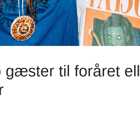
gæster til foråret el
r