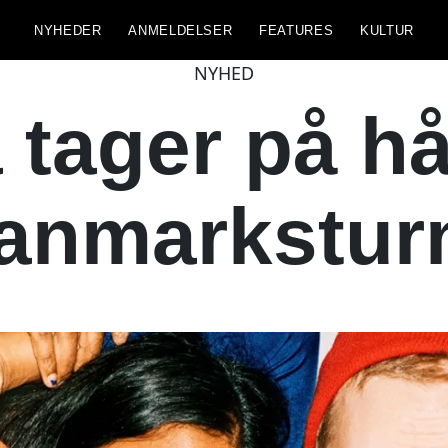
NYHEDER
ANMELDELSER
FEATURES
KULTUR
NYHED
tager på h
anmarkstur