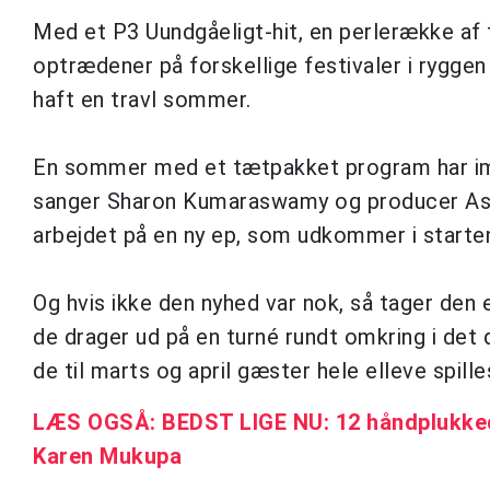
Med et P3 Uundgåeligt-hit, en perlerække a
optrædener på forskellige festivaler i rygge
haft en travl sommer.
En sommer med et tætpakket program har imid
sanger Sharon Kumaraswamy og producer Ask
arbejdet på en ny ep, som udkommer i starten
Og hvis ikke den nyhed var nok, så tager den 
de drager ud på en turné rundt omkring i det
de til marts og april gæster hele elleve spill
LÆS OGSÅ: BEDST LIGE NU: 12 håndplukked
Karen Mukupa