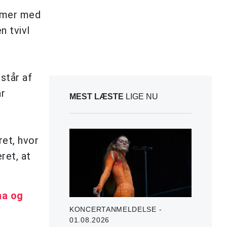
ommer med
n tvivl
står af
ar
MEST LÆSTE
LIGE NU
ret, hvor
ret, at
na og
KONCERTANMELDELSE -
01.08.2026