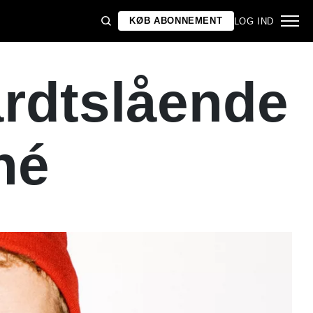
KØB ABONNEMENT
LOG IND
årdtslående
né