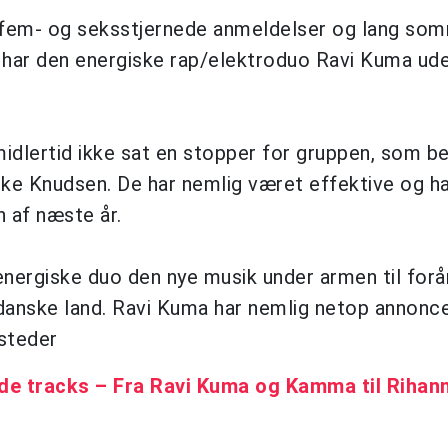
f fem- og seksstjernede anmeldelser og lang s
n har den energiske rap/elektroduo Ravi Kuma ude
lertid ikke sat en stopper for gruppen, som be
e Knudsen. De har nemlig været effektive og h
 af næste år.
energiske duo den nye musik under armen til forå
 danske land. Ravi Kuma har nemlig netop annonce
esteder
e tracks – Fra Ravi Kuma og Kamma til Rihan