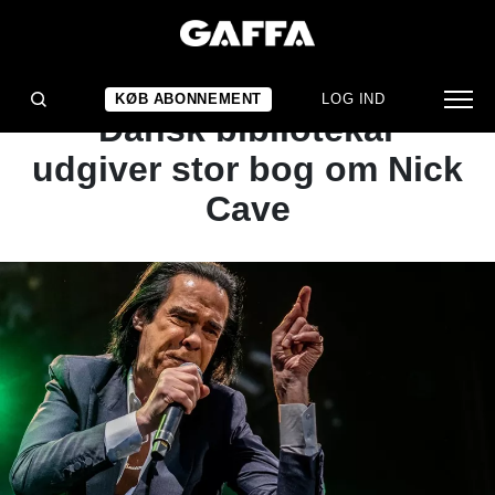
NYHED
FØR KONCERTERNE:
KØB ABONNEMENT
LOG IND
Dansk bibliotekar
udgiver stor bog om Nick
Cave