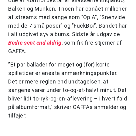
Ude af Kontrol består af aliasserne Englando,
Balken og Munken. Trioen har opnået millioner
af streams med sange som ”Op A”, ”Snehvide
med de 7 små poser” og ”FuckBoi”. Bandet har
i alt udgivet syv albums. Sidste år udgav de
Bedre sent end aldrig
, som fik fire stjerner af
GAFFA.
”Et par ballader for meget og (for) korte
spilletider er eneste anmærkningspunkter.
Det er mere reglen end undtagelsen, at
sangene varer under to-og-et-halvt minut. Det
bliver lidt to-ryk-og-en-aflevering – i hvert fald
på albumformat,” skriver GAFFAs anmelder og
tilføjer: