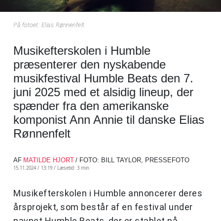
På fotoet: Elias Rønnenfelt
Musikefterskolen i Humble
præsenterer den nyskabende
musikfestival Humble Beats den 7.
juni 2025 med et alsidig lineup, der
spænder fra den amerikanske
komponist Ann Annie til danske Elias
Rønnenfelt
AF
MATILDE HJORT
/ FOTO: BILL TAYLOR, PRESSEFOTO
15.11.2024 / 13:19 /
Læsetid: 3 min
Musikefterskolen i Humble annoncerer deres
årsprojekt, som består af en festival under
navnet Humble Beats, der er stablet på