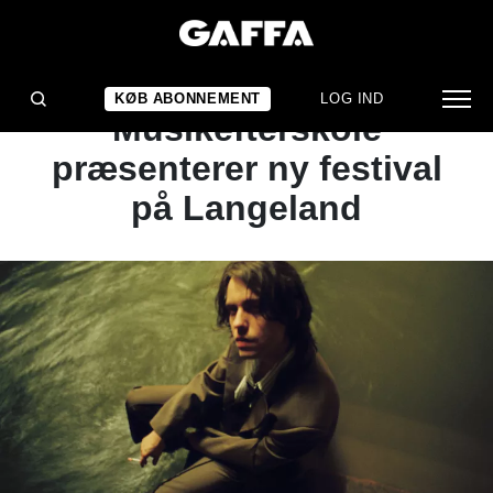
NYHED
HUMBLE BEATS:
KØB ABONNEMENT
LOG IND
Musikefterskole
præsenterer ny festival
på Langeland