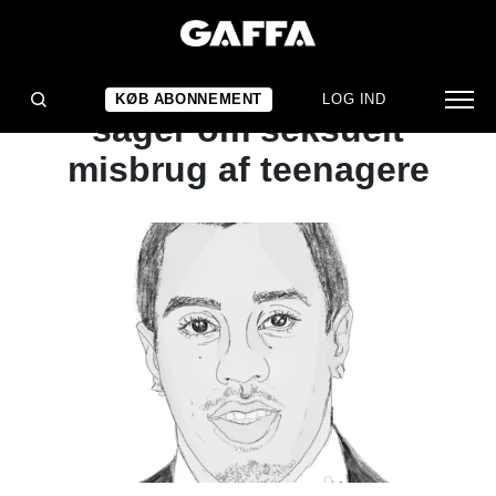
NYHED
P. Diddy anklaget i flere
KØB ABONNEMENT
LOG IND
sager om seksuelt
misbrug af teenagere