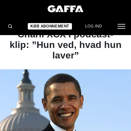
NYHED
Barack Obama roser
KØB ABONNEMENT
LOG IND
Charli XCX i podcast-
klip: ”Hun ved, hvad hun
laver”