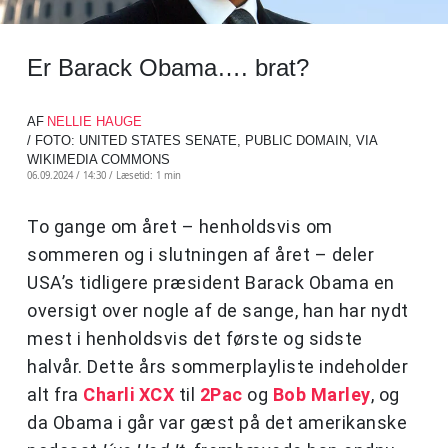
Er Barack Obama…. brat?
AF
NELLIE HAUGE
/ FOTO: UNITED STATES SENATE, PUBLIC DOMAIN, VIA
WIKIMEDIA COMMONS
06.09.2024 / 14:30 /
Læsetid: 1 min
To gange om året – henholdsvis om
sommeren og i slutningen af året – deler
USA’s tidligere præsident Barack Obama en
oversigt over nogle af de sange, han har nydt
mest i henholdsvis det første og sidste
halvår. Dette års sommerplayliste indeholder
alt fra
Charli XCX
til
2Pac
og
Bob Marley
, og
da Obama i går var gæst på det amerikanske