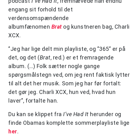
podcast
I´ve Had It
, fremhævede han endnu
engang sit forhold til det
verdensomspændende
albumfænomen
Brat
og kunstneren bag, Charli
XCX.
”Jeg har lige delt min playliste, og ”365” er på
det, og det (
Brat
, red.) er et fremragende
album. (…) Folk sætter nogle gange
spørgsmålstegn ved, om jeg rent faktisk lytter
til alt det her musik. Som jeg har før fortalt:
det gør jeg. Charli XCX, hun ved, hvad hun
laver”, fortalte han.
Du kan se klippet fra
I’ve Had It
herunder og
finde Obamas komplette sommerplayliste lige
her
.