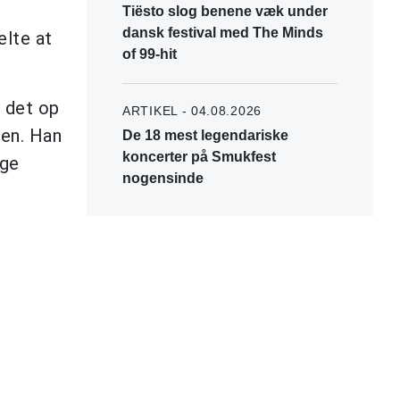
Tiësto slog benene væk under
dansk festival med The Minds
elte at
of 99-hit
r det op
ARTIKEL - 04.08.2026
ken. Han
De 18 mest legendariske
koncerter på Smukfest
ige
nogensinde