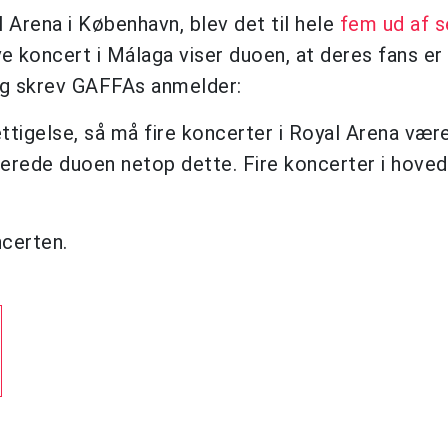
l Arena i København, blev det til hele
fem ud af s
oncert i Málaga viser duoen, at deres fans er vi
ang skrev GAFFAs anmelder:
ettigelse, så må fire koncerter i Royal Arena vær
terede duoen netop dette. Fire koncerter i hove
ncerten.