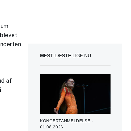
ikum
 blevet
oncerten
MEST LÆSTE
LIGE NU
ud af
i
KONCERTANMELDELSE -
01.08.2026