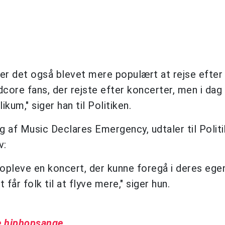
e, er det også blevet mere populært at rejse efter
core fans, der rejste efter koncerter, men i dag 
kum," siger han til Politiken.
 af Music Declares Emergency, udtaler til Politi
v:
at opleve en koncert, der kunne foregå i deres ege
 får folk til at flyve mere," siger hun.
e hiphopsange