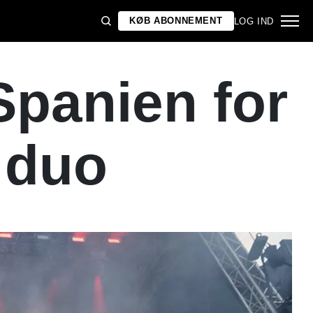
KØB ABONNEMENT
LOG IND
 Spanien for
 duo