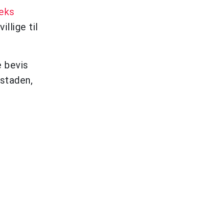
eks
llige til
e bevis
dstaden,