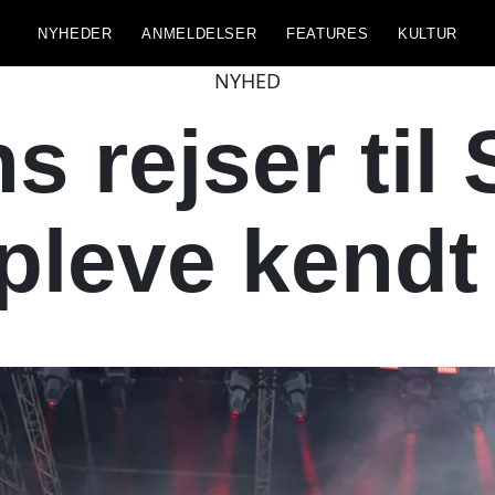
NYHEDER
ANMELDELSER
FEATURES
KULTUR
NYHED
 rejser til
opleve kendt