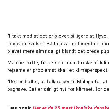
"I takt med at det er blevet billigere at flyv
musikoplevelser. Førhen var det mest de hard
blevet mere almindeligt blandt det brede publi
Malene Tofte, forperson i den danske afdeling
rejserne er problematiske i et klimaperspekti
"Det er fjollet, at folk rejser til Málaga for 
baghave. Det er dårligt nyt for klimaet, for det
Læs også:
Her er de 25 mest ikoniske dansk