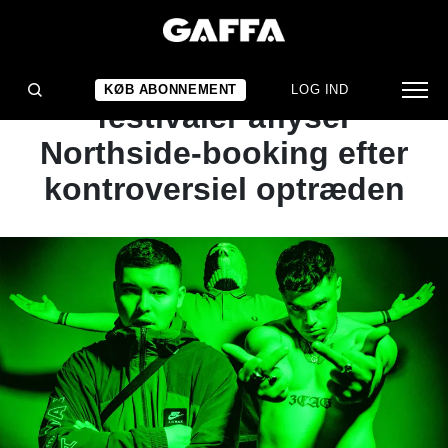
NYHED
To af Tysklands største
KØB ABONNEMENT
LOG IND
festivaler aflyser
Northside-booking efter
kontroversiel optræden