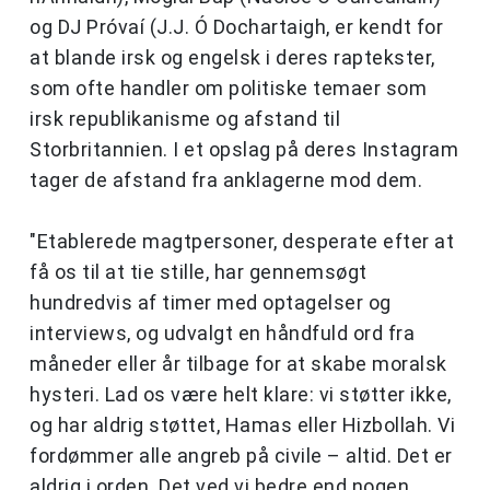
og DJ Próvaí (J.J. Ó Dochartaigh, er kendt for
at blande irsk og engelsk i deres raptekster,
som ofte handler om politiske temaer som
irsk republikanisme og afstand til
Storbritannien. I et opslag på deres Instagram
tager de afstand fra anklagerne mod dem.
"Etablerede magtpersoner, desperate efter at
få os til at tie stille, har gennemsøgt
hundredvis af timer med optagelser og
interviews, og udvalgt en håndfuld ord fra
måneder eller år tilbage for at skabe moralsk
hysteri. Lad os være helt klare: vi støtter ikke,
og har aldrig støttet, Hamas eller Hizbollah. Vi
fordømmer alle angreb på civile – altid. Det er
aldrig i orden. Det ved vi bedre end nogen