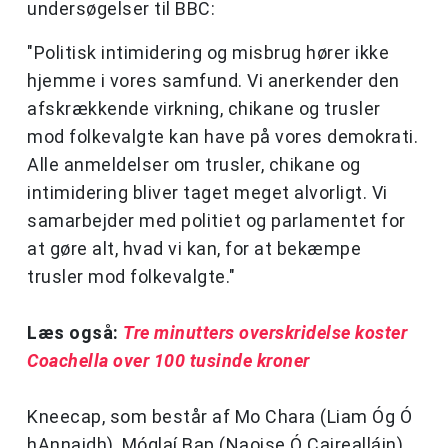
undersøgelser til BBC:
"Politisk intimidering og misbrug hører ikke
hjemme i vores samfund. Vi anerkender den
afskrækkende virkning, chikane og trusler
mod folkevalgte kan have på vores demokrati.
Alle anmeldelser om trusler, chikane og
intimidering bliver taget meget alvorligt. Vi
samarbejder med politiet og parlamentet for
at gøre alt, hvad vi kan, for at bekæmpe
trusler mod folkevalgte."
Læs også:
Tre minutters overskridelse koster
Coachella over 100 tusinde kroner
Kneecap, som består af Mo Chara (Liam Óg Ó
hAnnaidh), Móglaí Bap (Naoise Ó Cairealláin)