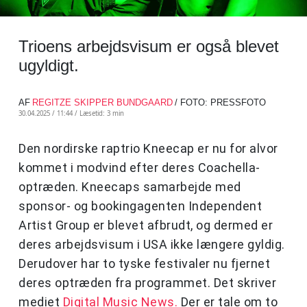
Trioens arbejdsvisum er også blevet
ugyldigt.
AF
REGITZE SKIPPER BUNDGAARD
/ FOTO: PRESSFOTO
30.04.2025 / 11:44 /
Læsetid: 3 min
Den nordirske raptrio Kneecap er nu for alvor
kommet i modvind efter deres Coachella-
optræden. Kneecaps samarbejde med
sponsor- og bookingagenten Independent
Artist Group er blevet afbrudt, og dermed er
deres arbejdsvisum i USA ikke længere gyldig.
Derudover har to tyske festivaler nu fjernet
deres optræden fra programmet. Det skriver
mediet
Digital Music News.
Der er tale om to