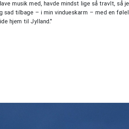
ave musik med, havde mindst lige så travlt, så je
g sad tilbage – i min vindueskarm – med en følel
de hjem til Jylland."