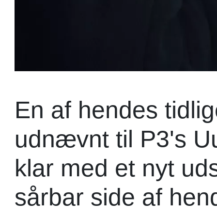
En af hendes tidlig
udnævnt til P3's U
klar med et nyt uds
sårbar side af hen