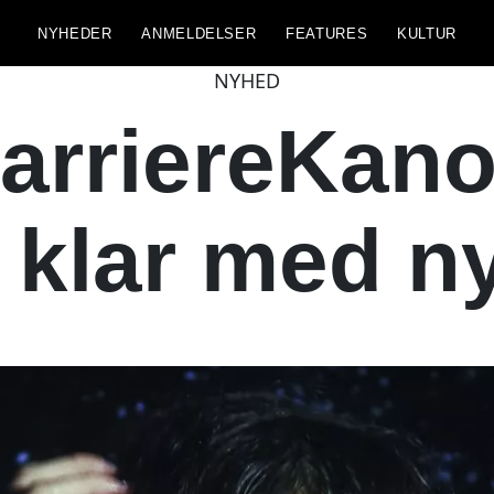
NYHEDER
ANMELDELSER
FEATURES
KULTUR
NYHED
KarriereKan
 klar med ny