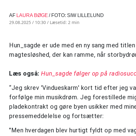
AF
LAURA BØGE
/ FOTO: SIW LILLELUND
29.08.2025 / 10:30 /
Læsetid: 2 min
Hun_sagde er ude med en ny sang med title
magtesløshed, der kan ramme, når storbydrø
Læs også:
Hun_sagde følger op på radiosucc
“Jeg skrev 'Vindueskarm' kort tid efter jeg v
forfølge min musikdrøm. Jeg forestillede mig,
pladekontrakt og gøre byen usikker med mine
pressemeddelelse og fortsætter:
"Men hverdagen blev hurtigt fyldt op med vag