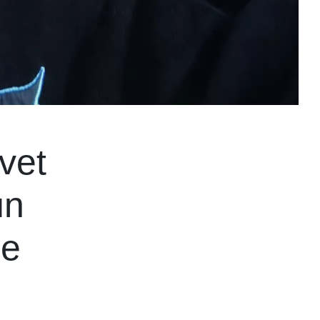
evet
un
re