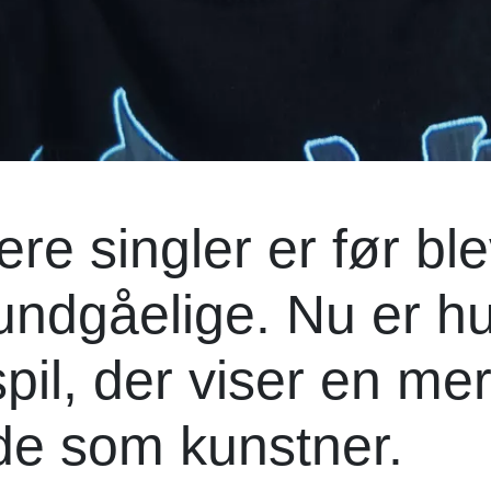
ere singler er før bl
undgåelige. Nu er h
pil, der viser en me
de som kunstner.