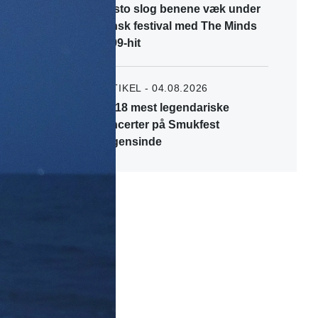
Tiësto slog benene væk under
dansk festival med The Minds
of 99-hit
ARTIKEL - 04.08.2026
De 18 mest legendariske
koncerter på Smukfest
nogensinde