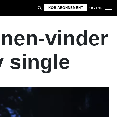
KØB ABONNEMENT
LOG IND
onen-vinder
 single