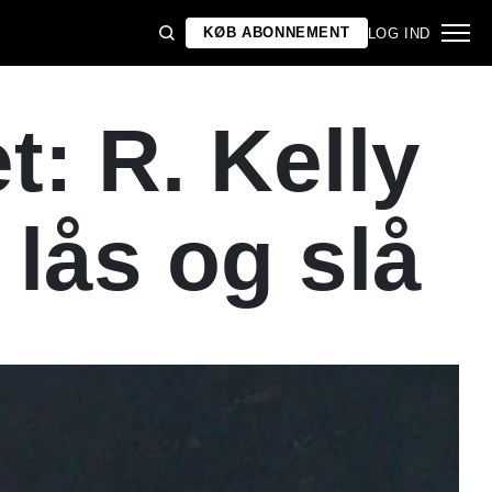
KØB ABONNEMENT
LOG IND
: R. Kelly
 lås og slå