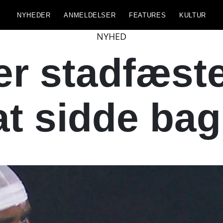
NYHEDER
ANMELDELSER
FEATURES
KULTUR
NYHED
 stadfæstet
at sidde bag