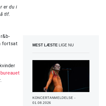
 er du i
 tlf.
 r&b-
å fortsat
MEST LÆSTE
LIGE NU
kvinder
sbureauet
r.
KONCERTANMELDELSE -
01.08.2026