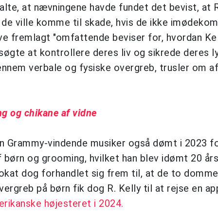
te, at nævningene havde fundet det bevist, at R
t de ville komme til skade, hvis de ikke imødeko
ve fremlagt "omfattende beviser for, hvordan Kel
rsøgte at kontrollere deres liv og sikrede deres l
ennem verbale og fysiske overgreb, trusler om a
ng og chikane af vidne
en Grammy-vindende musiker også dømt i 2023 f
 børn og grooming, hvilket han blev idømt 20 år
vokat dog forhandlet sig frem til, at de to domm
greb på børn fik dog R. Kelly til at rejse en ap
erikanske højesteret i 2024.