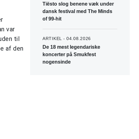
Tiësto slog benene væk under
dansk festival med The Minds
er
of 99-hit
an var
den til
ARTIKEL - 04.08.2026
De 18 mest legendariske
de af den
koncerter på Smukfest
nogensinde