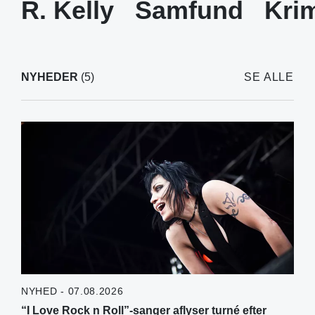
R. Kelly
Samfund
Krim
NYHEDER
(5)
SE ALLE
NYHED - 07.08.2026
“I Love Rock n Roll”-sanger aflyser turné efter