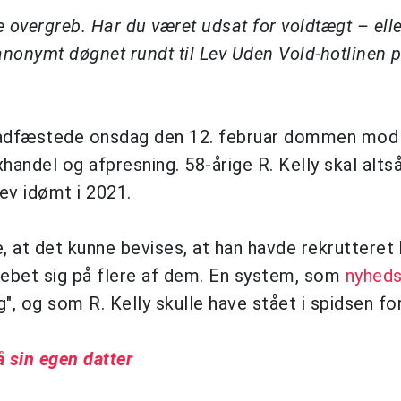
vergreb. Har du været udsat for voldtægt – eller
 anonymt døgnet rundt til Lev Uden Vold-hotlinen på
tadfæstede onsdag den 12. februar dommen mod
handel og afpresning. 58-årige R. Kelly skal alts
ev idømt i 2021.
, at det kunne bevises, at han havde rekrutteret 
grebet sig på flere af dem. En system, som
nyhed
", og som R. Kelly skulle have stået i spidsen fo
å sin egen datter