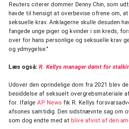
Reuters citerer dommer Denny Chin, som udtal
havde til hensigt at overbevise ofrene om, a
seksuelle krav. Anklagerne skulle desuden ha
fangede unge piger og kvinder i sin kreds, fo
over for hans personlige og seksuelle krav g
og ydmygelse."
Læs også:
R. Kellys manager dømt for stalki
Udover den oprindelige dom fra 2021 blev d
besiddelse af seksuelt overgrebsmateriale af
for. Ifølge
AP News
fik R. Kellys forsvarsad
afsones samtidig. Den sidstnævnte sag om over
som dog endte med at
blive afvist af den am