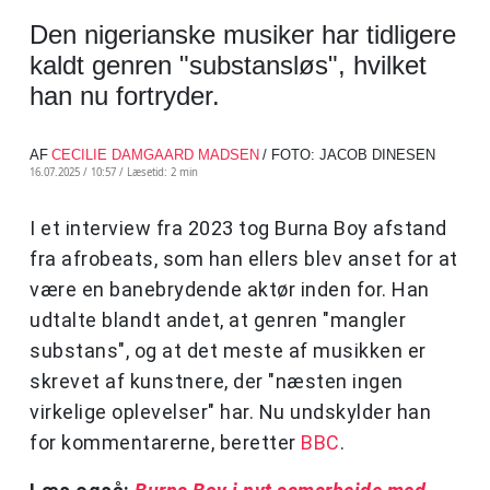
Den nigerianske musiker har tidligere
kaldt genren "substansløs", hvilket
han nu fortryder.
AF
CECILIE DAMGAARD MADSEN
/ FOTO: JACOB DINESEN
16.07.2025 / 10:57 /
Læsetid: 2 min
I et interview fra 2023 tog Burna Boy afstand
fra afrobeats, som han ellers blev anset for at
være en banebrydende aktør inden for. Han
udtalte blandt andet, at genren "mangler
substans", og at det meste af musikken er
skrevet af kunstnere, der "næsten ingen
virkelige oplevelser" har. Nu undskylder han
for kommentarerne, beretter
BBC
.