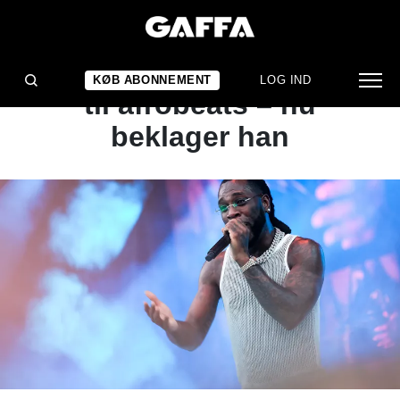
NYHED
Burna Boy vendte ryggen
KØB ABONNEMENT
LOG IND
til afrobeats – nu
beklager han