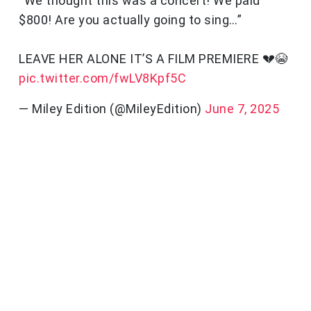
“We thought this was a concert! We paid
$800! Are you actually going to sing…”
LEAVE HER ALONE IT’S A FILM PREMIERE 💔😭
pic.twitter.com/fwLV8Kpf5C
— Miley Edition (@MileyEdition)
June 7, 2025