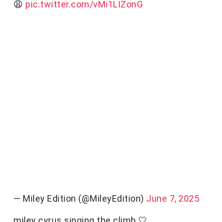
😩
pic.twitter.com/vMi1LIZonG
— Miley Edition (@MileyEdition)
June 7, 2025
miley cyrus singing the climb 🤍