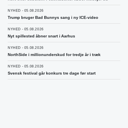
NYHED - 05.08.2026
Trump bruger Bad Bunnys sang i ny ICE-video
NYHED - 05.08.2026
Nyt spillested åbner snart i Aarhus
NYHED - 05.08.2026
NorthSide i millionunderskud for tredje år i træk
NYHED - 05.08.2026
Svensk festival går konkurs tre dage før start