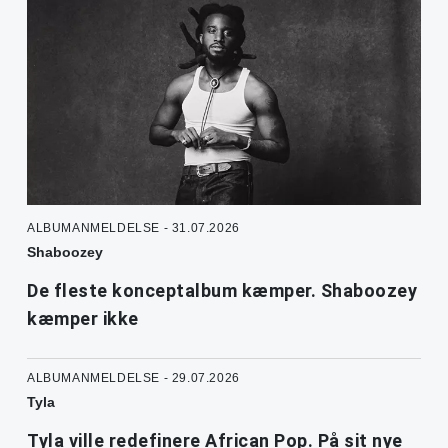
ALBUMANMELDELSE - 31.07.2026
Shaboozey
De fleste konceptalbum kæmper. Shaboozey
kæmper ikke
ALBUMANMELDELSE - 29.07.2026
Tyla
Tyla ville redefinere African Pop. På sit nye