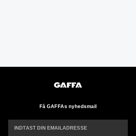
Få GAFFAs nyhedsmail
INDTAST DIN EMAILADRESSE