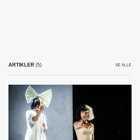
ARTIKLER
(5)
SE ALLE