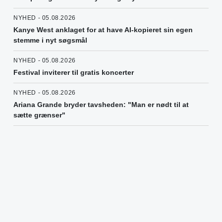
NYHED - 05.08.2026
Kanye West anklaget for at have AI-kopieret sin egen
stemme i nyt søgsmål
NYHED - 05.08.2026
Festival inviterer til gratis koncerter
NYHED - 05.08.2026
Ariana Grande bryder tavsheden: "Man er nødt til at
sætte grænser"