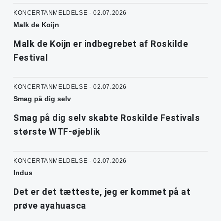
KONCERTANMELDELSE - 02.07.2026
Malk de Koijn
Malk de Koijn er indbegrebet af Roskilde
Festival
KONCERTANMELDELSE - 02.07.2026
Smag på dig selv
Smag på dig selv skabte Roskilde Festivals
største WTF-øjeblik
KONCERTANMELDELSE - 02.07.2026
Indus
Det er det tætteste, jeg er kommet på at
prøve ayahuasca