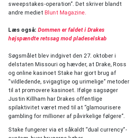
sweepstakes-operation”. Det skriver blandt
andre mediet
Blunt Magazine.
Læs også:
Dommen er faldet i Drakes
højspændte retssag mod pladeselskab
Søgsmålet blev indgivet den 27. oktober i
delstaten Missouri og hævder, at Drake, Ross
og online kasinoet Stake har gjort brug af
“vildledende, svigagtige og urimelige” metoder
til at promovere kasinoet. Ifølge sagsøger
Justin Killham har Drakes offentlige
spilaktivitet været med til at “glamourisere
gambling for millioner af påvirkelige følgere”.
Stake fungerer via et såkaldt “dual currency”-