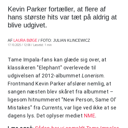
Kevin Parker fortæller, at flere af
hans største hits var tæt på aldrig at
blive udgivet.
AF
LAURA BØGE
/ FOTO: JULIAN KLINCEWICZ
17.10.2025 / 12:08 /
Læsetid: 1 min
Tame Impala-fans kan glæde sig over, at
klassikeren "Elephant" overlevede til
udgivelsen af 2012-albummet
Lonerism
.
Frontmand Kevin Parker afslører nemlig, at
sangen næsten blev skåret fra albummet –
ligesom hitnummeret "New Person, Same Ol’
Mistakes" fra
Currents,
var lige ved ikke at se
dagens lys. Det oplyser mediet
NME
.