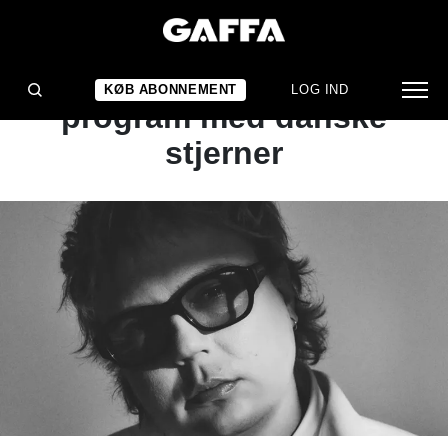
NYHED
Grøn fuldender årets
KØB ABONNEMENT
LOG IND
program med danske
stjerner