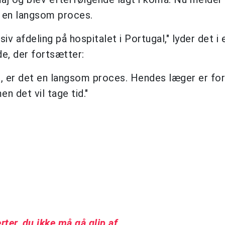
r en langsom proces.
iv afdeling på hospitalet i Portugal," lyder det i 
de, der fortsætter:
e, er det en langsom proces. Hendes læger er fo
n det vil tage tid."
rter, du ikke må gå glip af