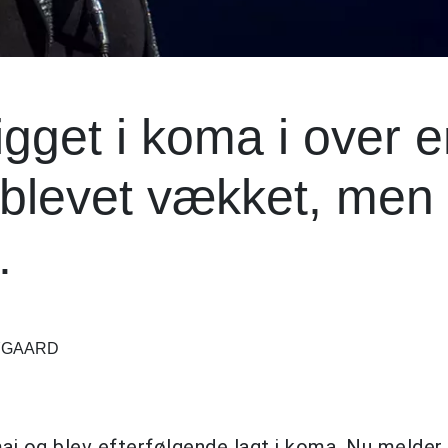
gget i koma i over 
blevet vækket, men 
.
RYGAARD
maj og blev efterfølgende lagt i koma. Nu melder