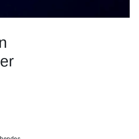
en
er
 hendes