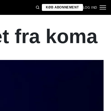
KØB ABONNEMENT
LOG IND
t fra koma