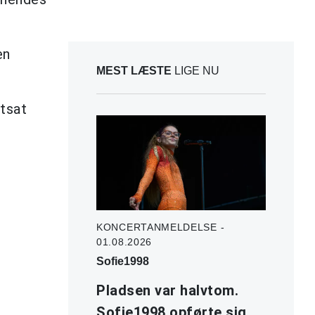
en
MEST LÆSTE
LIGE NU
rtsat
KONCERTANMELDELSE -
01.08.2026
Sofie1998
Pladsen var halvtom.
Sofie1998 opførte sig,