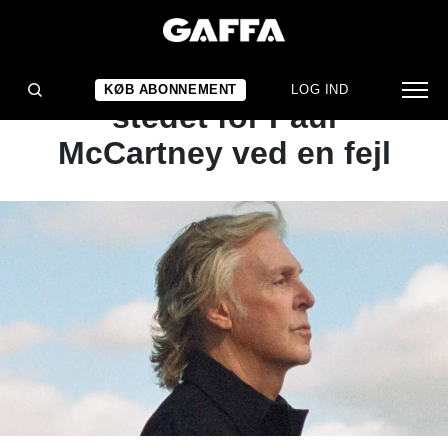
NYHED
DR afspillede AI-sang i
KØB ABONNEMENT
LOG IND
stedet for Paul
McCartney ved en fejl