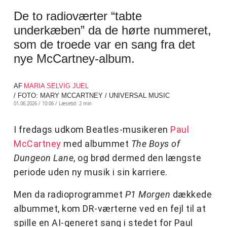
De to radioværter “tabte
underkæben” da de hørte nummeret,
som de troede var en sang fra det
nye McCartney-album.
AF
MARIA SELVIG JUEL
/ FOTO: MARY MCCARTNEY / UNIVERSAL MUSIC
01.06.2026 / 10:06 /
Læsetid: 2 min
I fredags udkom Beatles-musikeren
Paul
McCartney
med albummet
The Boys of
Dungeon Lane
, og brød dermed den længste
periode uden ny musik i sin karriere.
Men da radioprogrammet
P1 Morgen
dækkede
albummet, kom DR-værterne ved en fejl til at
spille en AI-generet sang i stedet for Paul