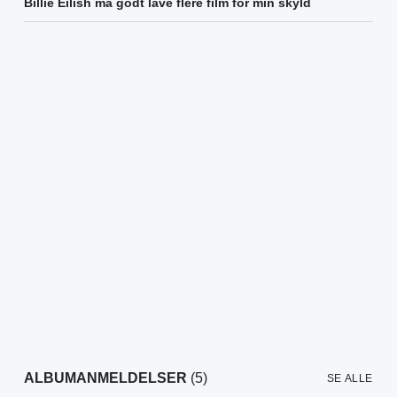
Billie Eilish må godt lave flere film for min skyld
ALBUMANMELDELSER
(5)
SE ALLE