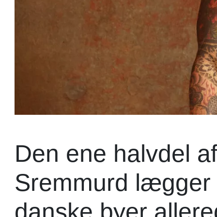
Den ene halvdel a
Sremmurd lægger ve
danske byer allered