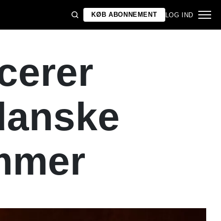
KØB ABONNEMENT
LOG IND
cerer
danske
ommer