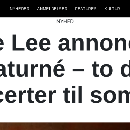
NYHEDER
ANMELDELSER
FEATURES
KULTUR
NYHED
 Lee annon
aturné – to 
erter til s