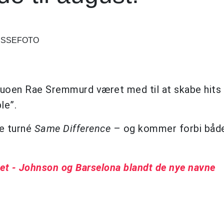
RESSEFOTO
duoen Rae Sremmurd været med til at skabe hit
le”.
e turné
Same Difference
– og kommer forbi båd
et - Johnson og Barselona blandt de nye navne