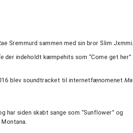
n Rae Sremmurd sammen med sin bror Slim Jxmmi
fe
der indeholdt kæmpehits som “Come get her”
 2016 blev soundtracket til internetfænomenet
Ma
og har siden skabt sange som “Sunflower” og
 Montana.