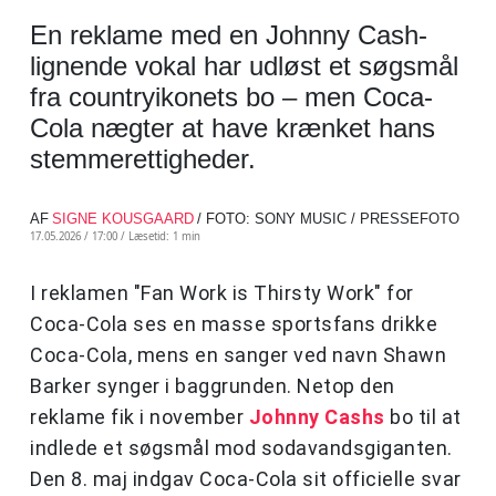
En reklame med en Johnny Cash-
lignende vokal har udløst et søgsmål
fra countryikonets bo – men Coca-
Cola nægter at have krænket hans
stemmerettigheder.
AF
SIGNE KOUSGAARD
/ FOTO: SONY MUSIC / PRESSEFOTO
17.05.2026 / 17:00 /
Læsetid: 1 min
I reklamen "Fan Work is Thirsty Work" for
Coca-Cola ses en masse sportsfans drikke
Coca-Cola, mens en sanger ved navn Shawn
Barker synger i baggrunden. Netop den
reklame fik i november
Johnny Cashs
bo til at
indlede et søgsmål mod sodavandsgiganten.
Den 8. maj indgav Coca-Cola sit officielle svar