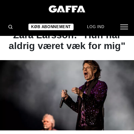
NYHED
Mick Jagger er fan af
KØB ABONNEMENT
LOG IND
Zara Larsson: "Hun har
aldrig været væk for mig"