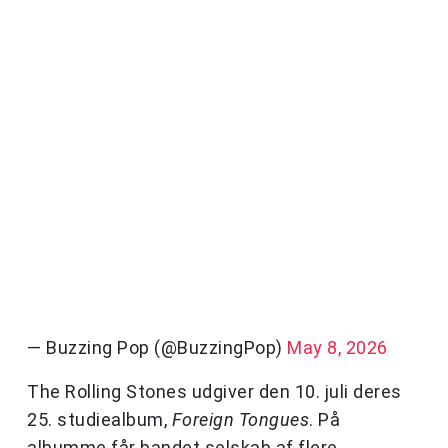
— Buzzing Pop (@BuzzingPop)
May 8, 2026
The Rolling Stones udgiver den 10. juli deres
25. studiealbum,
Foreign Tongues
. På
albumme får bandet selskab af flere