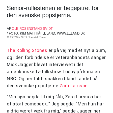
Senior-rullestenen er begejstret for
den svenske popstjerne.
AF
OLE ROSENSTAND SVIDT
/ FOTO: KIM MATTHÄI LELAND, WWW.LELAND.DK
10.05.2026 / 08:13 /
Læsetid: 2 min
The Rolling Stones
er på vej med et nyt album,
og i den forbindelse er veteranbandets sanger
Mick Jagger blevet interviewet i det
amerikanske tv-talkshow Today på kanalen
NBC. Og her faldt snakken blandt andet på
den svenske popstjerne
Zara Larsson
.
"Min søn sagde til mig: 'Åh, Zara Larsson har
et stort comeback.'" Jeg sagde: "Men hun har
aldrig været væk fra mig," sagde Jagger, her