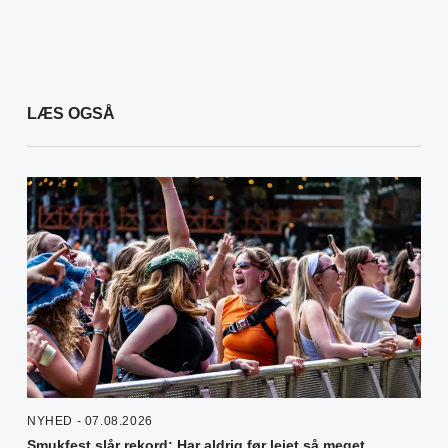
LÆS OGSÅ
NYHED - 07.08.2026
Smukfest slår rekord: Har aldrig før lejet så meget