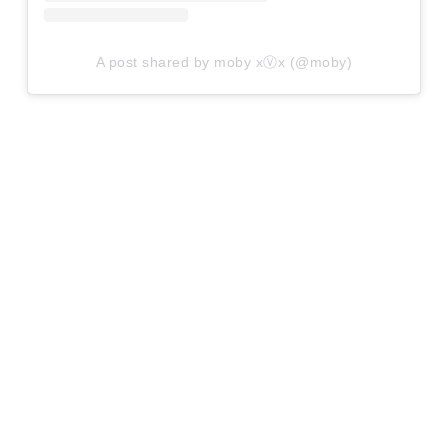
A post shared by moby xⓋx (@moby)