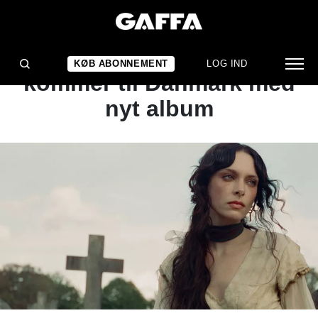
NYHED
Holly Humberstone
KØB ABONNEMENT
LOG IND
kommer til Danmark med
nyt album