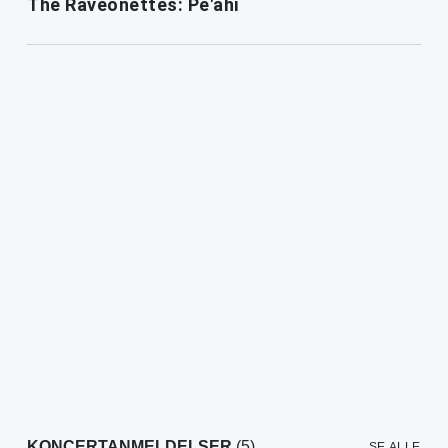
The Raveonettes: Pe'ahi
KONCERTANMELDELSER
(5)
SE ALLE