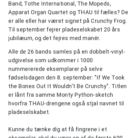
Band, Tothe International, The Mopeds,
Apparat Organ Quartet og THAU til fælles? De
er alle eller har været signet på Crunchy Frog.
Til september fejrer pladeselskabet 20 års
jubilæum, og det fejres med manér.
Alle de 26 bands samles på en dobbelt-vinyl-
udgivelse som udkommer i 1000
nummererede eksemplarer på selve
fødselsdagen den 8. september: "If We Took
the Bones Out It Wouldn't Be Crunchy". Titlen
er lånt fra samme Monty Python-sketch
hvorfra THAU-drengene også stjal navnet til
pladeselskabet.
Kunne du tænke dig at få fingrene i et
eksemplar, skal du være en af de første 600