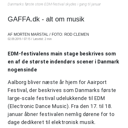
Danmarks første store EDM-festival skydes i gang til januar
GAFFA.dk - alt om musik
AF MORTEN MARSTAL / FOTO: ROD CLEMEN
02.09.2019 / 07:15 /
Læsetid: 2 min
EDM-festivalens main stage beskrives som
en af de største indendørs scener i Danmark
nogensinde
Aalborg bliver næste år hjem for Aairport
Festival, der beskrives som Danmarks første
large-scale festival udelukkende til EDM
(Electronic Dance Music). Fra den 17. til 18.
januar åbner festivalen nemlig dørene for to
dage dedikeret til elektronisk musik.