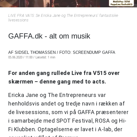
LIVE FRA VA15: Se Ericka Jane og The Entrepreneurs' fantastiske
livesessions
GAFFA.dk - alt om musik
AF SIDSEL THOMASSEN / FOTO: SCREENDUMP GAFFA
05.06.2020 / 11:00 /
Læsetid: 1 min
For anden gang rullede Live fra V515 over
skærmen – denne gang med to acts.
Ericka Jane og The Entrepreneurs var
henholdsvis andet og tredje navn i rækken af
de livesessions, som vi på GAFFA præsenterer
i samarbejde med SPOT Festival, ROSA og Hi-
Fi Klubben. Optagelserne er lavet i A-lab, der