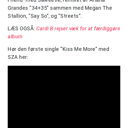
Grandes “34+35” sammen med Megan The
Stallion, “Say So”, og “Streets”.
LÆS OGSÅ:
Cardi B rejser væk for at færdiggøre
album
Hør den første single “Kiss Me More” med
SZA her: