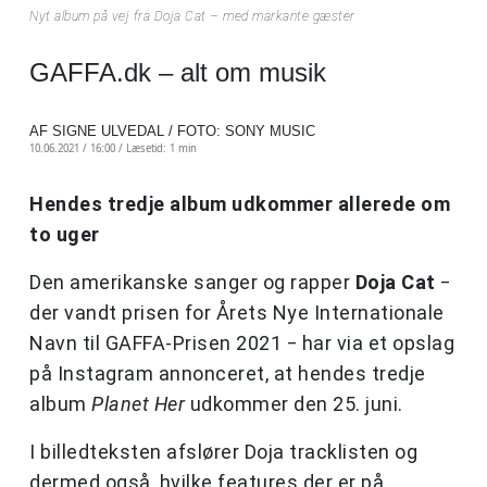
Nyt album på vej fra Doja Cat – med markante gæster
GAFFA.dk – alt om musik
AF SIGNE ULVEDAL / FOTO: SONY MUSIC
10.06.2021 / 16:00 /
Læsetid: 1 min
Hendes tredje album udkommer allerede om
to uger
Den amerikanske sanger og rapper
Doja Cat
‒
der vandt prisen for Årets Nye Internationale
Navn til GAFFA-Prisen 2021 ‒ har via et opslag
på Instagram annonceret, at hendes tredje
album
Planet Her
udkommer den 25. juni.
I billedteksten afslører Doja tracklisten og
dermed også, hvilke features der er på