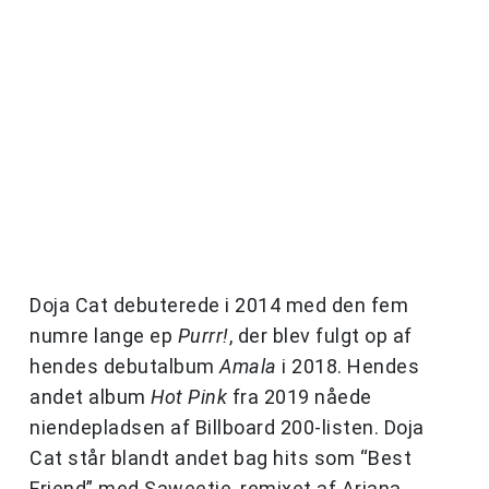
Doja Cat debuterede i 2014 med den fem
numre lange ep
Purrr!
, der blev fulgt op af
hendes debutalbum
Amala
i 2018. Hendes
andet album
Hot Pink
fra 2019 nåede
niendepladsen af Billboard 200-listen. Doja
Cat står blandt andet bag hits som “Best
Friend” med Saweetie, remixet af Ariana