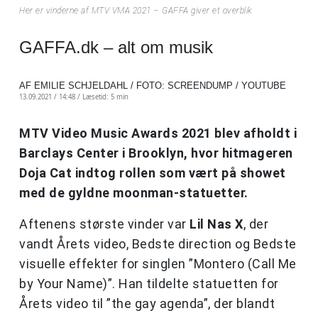
Her er vinderne af MTV VMA 2021 – GAFFA giver et overblik
GAFFA.dk – alt om musik
AF EMILIE SCHJELDAHL / FOTO: SCREENDUMP / YOUTUBE
13.09.2021 / 14:48 /
Læsetid: 5 min
MTV Video Music Awards 2021 blev afholdt i
Barclays Center i Brooklyn, hvor hitmageren
Doja Cat indtog rollen som vært på showet
med de gyldne moonman-statuetter.
Aftenens største vinder var
Lil Nas X
, der
vandt Årets video, Bedste direction og Bedste
visuelle effekter for singlen ”Montero (Call Me
by Your Name)”. Han tildelte statuetten for
Årets video til ”the gay agenda”, der blandt