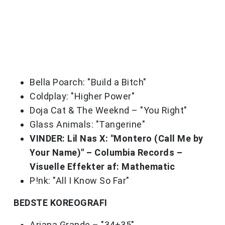
Bella Poarch: "Build a Bitch"
Coldplay: "Higher Power"
Doja Cat & The Weeknd – "You Right"
Glass Animals: "Tangerine"
VINDER: Lil Nas X: "Montero (Call Me by
Your Name)" – Columbia Records –
Visuelle Effekter af: Mathematic
P!nk: "All I Know So Far"
BEDSTE KOREOGRAFI
Ariana Grande – "34+35"