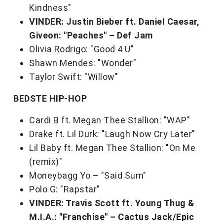
Kindness"
VINDER: Justin Bieber ft. Daniel Caesar,
Giveon: "Peaches" – Def Jam
Olivia Rodrigo: "Good 4 U"
Shawn Mendes: "Wonder"
Taylor Swift: "Willow"
BEDSTE HIP-HOP
Cardi B ft. Megan Thee Stallion: "WAP"
Drake ft. Lil Durk: "Laugh Now Cry Later"
Lil Baby ft. Megan Thee Stallion: "On Me
(remix)"
Moneybagg Yo – "Said Sum"
Polo G: "Rapstar"
VINDER: Travis Scott ft. Young Thug &
M.I.A.: "Franchise" – Cactus Jack/Epic