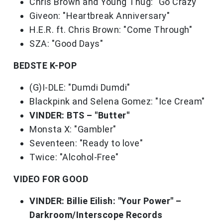
Chris Brown and Young Thug: "Go Crazy"
Giveon: "Heartbreak Anniversary"
H.E.R. ft. Chris Brown: "Come Through"
SZA: "Good Days"
BEDSTE K-POP
(G)I-DLE: "Dumdi Dumdi"
Blackpink and Selena Gomez: "Ice Cream"
VINDER: BTS – "Butter"
Monsta X: "Gambler"
Seventeen: "Ready to love"
Twice: "Alcohol-Free"
VIDEO FOR GOOD
VINDER: Billie Eilish: "Your Power" –
Darkroom/Interscope Records