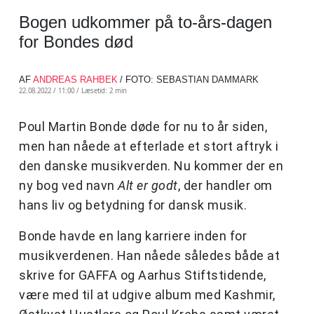
Bogen udkommer på to-års-dagen
for Bondes død
AF
ANDREAS RAHBEK
/ FOTO: SEBASTIAN DAMMARK
22.08.2022 / 11:00 /
Læsetid: 2 min
Poul Martin Bonde døde for nu to år siden,
men han nåede at efterlade et stort aftryk i
den danske musikverden. Nu kommer der en
ny bog ved navn
Alt er godt
, der handler om
hans liv og betydning for dansk musik.
Bonde havde en lang karriere inden for
musikverdenen. Han nåede således både at
skrive for GAFFA og Aarhus Stiftstidende,
være med til at udgive album med Kashmir,