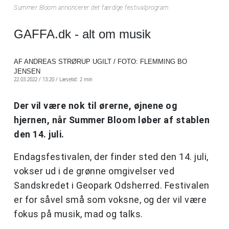
Summer Bloom annoncerer det færdige festivalprogram
GAFFA.dk - alt om musik
AF ANDREAS STRØRUP UGILT / FOTO: FLEMMING BO
JENSEN
22.03.2022 / 13:20 /
Læsetid: 2 min
Der vil være nok til ørerne, øjnene og
hjernen, når Summer Bloom løber af stablen
den 14. juli.
Endagsfestivalen, der finder sted den 14. juli,
vokser ud i de grønne omgivelser ved
Sandskredet i Geopark Odsherred. Festivalen
er for såvel små som voksne, og der vil være
fokus på musik, mad og talks.