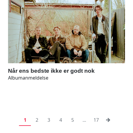
Når ens bedste ikke er godt nok
Albumanmeldelse
1
2
3
4
5
...
17