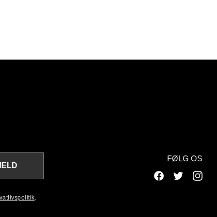
FØLG OS
MELD
atlivspolitik
.