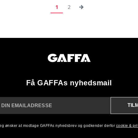
1
2
Få GAFFAs nyhedsmail
TIL
 DIN EMAILADRESSE
 jeg ønsker at modtage GAFFAs nyhedsbrev og godkender derfor
cookie & priv