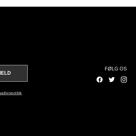
FØLG OS
MELD
atlivspolitik
.