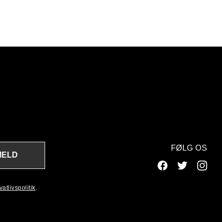
FØLG OS
MELD
atlivspolitik
.