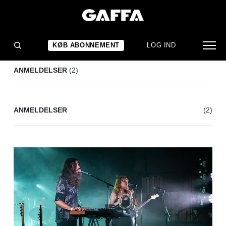
COMMON GROUND FESTIVAL
(2)
KØB ABONNEMENT
LOG IND
ANMELDELSER
(2)
ANMELDELSER
(2)