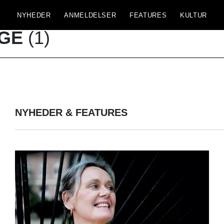
NYHEDER
ANMELDELSER
FEATURES
KULTUR
GE
(1)
NYHEDER & FEATURES