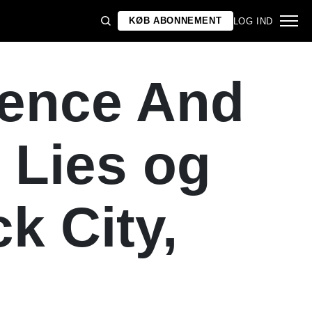
KØB ABONNEMENT
LOG IND
rence And
 Lies og
k City,