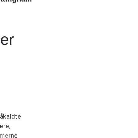
ver
såkaldte
ere,
mmerne