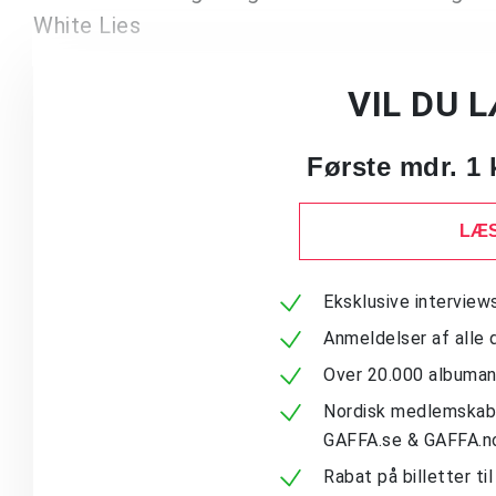
White Lies
VIL DU 
Første mdr. 1 
LÆS
Eksklusive intervie
Anmeldelser af alle 
Over 20.000 albuma
Nordisk medlemskab -
GAFFA.se & GAFFA.n
Rabat på billetter ti