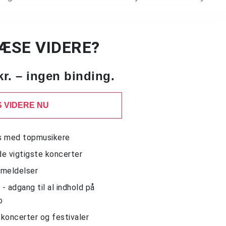
LÆSE VIDERE?
kr. – ingen binding.
 VIDERE NU
ws med topmusikere
de vigtigste koncerter
nmeldelser
 adgang til al indhold på
o
l koncerter og festivaler