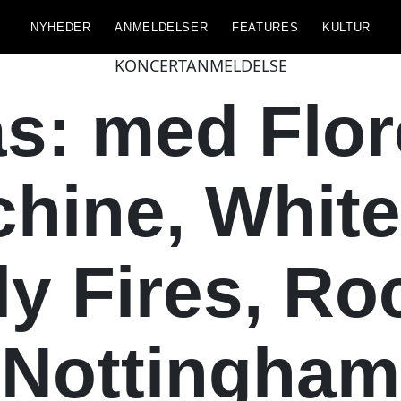
NYHEDER
ANMELDELSER
FEATURES
KULTUR
KONCERTANMELDELSE
s: med Flo
hine, White
ly Fires, Roc
Nottingham