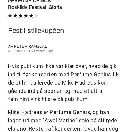
PERFUME GENIUS
Roskilde Festival, Gloria
Fest i stillekupéen
AF PETER RAMSDAL
06.07.2012 / 01:39 /
Læsetid: 2 min
Hvis publikum ikke var klar over, hvad de gik
ind til før koncerten med Perfume Genius fik
de et hint allerede da Mike Hadreas kom
gående ind på scenen og med et ultra
feminint vink hilste på publikum.
Mike Hadreas
er
Perfume Genius, og han
lagde ud med "Awol Marine" solo på sit røde
elpiano. Resten af koncerten havde han dog