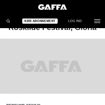
KONCERTANMELDELSE
Perfume Genius :
KØB ABONNEMENT
LOG IND
Roskilde Festival, Gloria