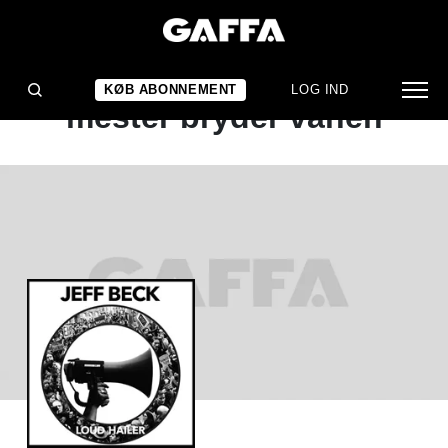
ALBUMANMELDELSE
Jeff Beck: Gammel
KØB ABONNEMENT
LOG IND
mester bryder vanen