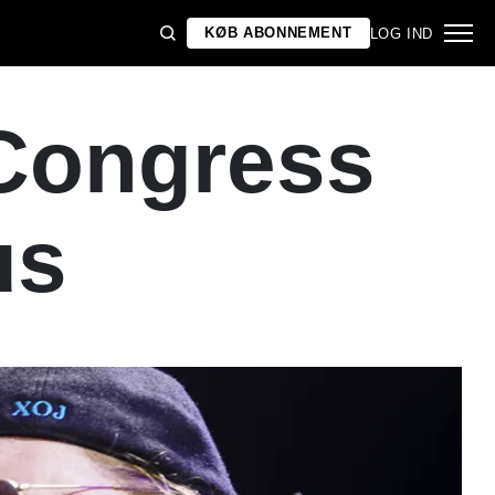
KØB ABONNEMENT
LOG IND
 Congress
us