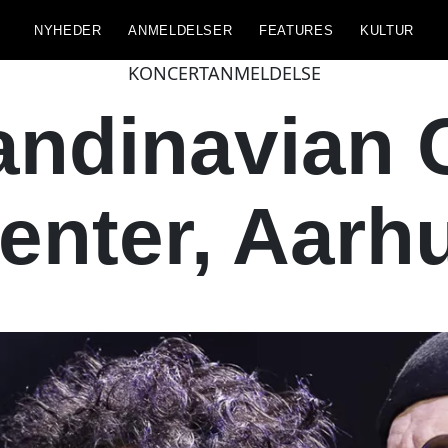
NYHEDER
ANMELDELSER
FEATURES
KULTUR
KONCERTANMELDELSE
andinavian
enter, Aarh