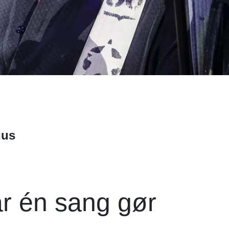
hus
år én sang gør