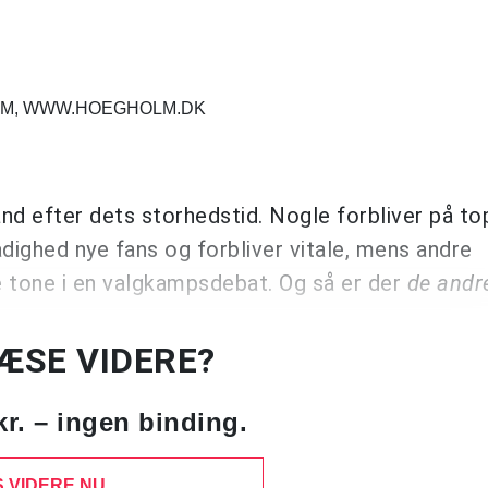
HOM, WWW.HOEGHOLM.DK
and efter dets storhedstid. Nogle forbliver på t
adighed nye fans og forbliver vitale, mens andre
 tone i en valgkampsdebat. Og så er der
de andr
LÆSE VIDERE?
kr. – ingen binding.
 VIDERE NU