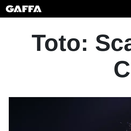
Toto: Sc
C