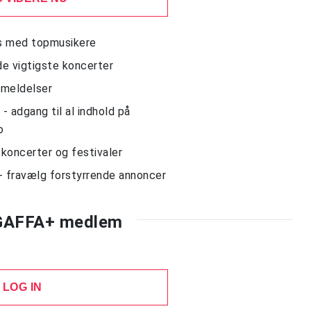
ws med topmusikere
de vigtigste koncerter
nmeldelser
 adgang til al indhold på
o
l koncerter og festivaler
- fravælg forstyrrende annoncer
 GAFFA+ medlem
LOG IN