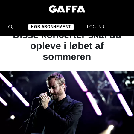
ARTIKEL
GAFFA ANBEFALER:
KØB ABONNEMENT
LOG IND
Disse koncerter skal du
opleve i løbet af
sommeren