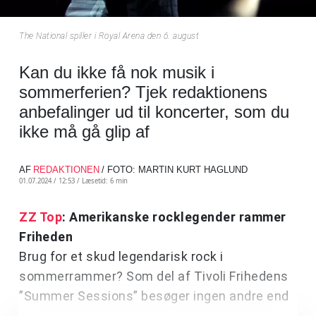
The National spiller i Royal Arena den 6. august
Kan du ikke få nok musik i
sommerferien? Tjek redaktionens
anbefalinger ud til koncerter, som du
ikke må gå glip af
AF
REDAKTIONEN
/ FOTO: MARTIN KURT HAGLUND
01.07.2024 / 12:53 /
Læsetid: 6 min
ZZ Top
: Amerikanske rocklegender rammer
Friheden
Brug for et skud legendarisk rock i
sommerrammer? Som del af Tivoli Frihedens
”Summer Sessions” besøger ingen andre end