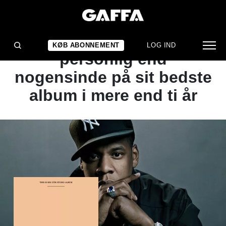
ALBUMANMELDELSE
Jay-Z er mere moden og
KØB ABONNEMENT
LOG IND
personlig end
nogensinde på sit bedste
album i mere end ti år