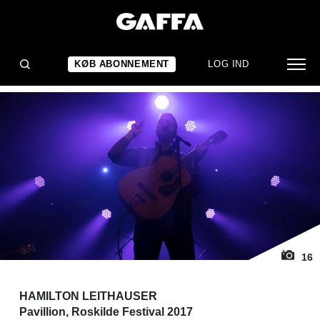
1
/ 16
KONCERTANMELDELSE
Proteiner for sultne ører
KØB ABONNEMENT
LOG IND
16
HAMILTON LEITHAUSER
Pavillion, Roskilde Festival 2017