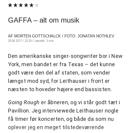
GAFFA – alt om musik
AF MORTEN GOTTSCHALCK / FOTO: JONATAN NOTHLEV
29.06.2017 / 23:29 /
Læsetid: 3 min
Den amerikanske singer-songwriter bor i New
York, men bandet er fra Texas – det kunne
godt være den del af staten, som vender
længst mod syd, for Leithauser i front er
næsten to hoveder højere end bassisten.
Going Rough
er åbneren, og vi står godt tæt i
Pavillion. Jeg interviewede Leithauser nogle
få timer før koncerten, og både da som nu
oplever jeg en meget tilstedeværende