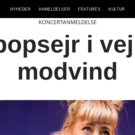
NYHEDER
ANMELDELSER
FEATURES
KULTUR
KONCERTANMELDELSE
opsejr i v
modvind