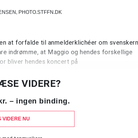
GENSEN, PHOTO.STFFN.DK
n at forfalde til anmelderklichéer om svensker
are indrømme, at Maggio og hendes forskellige
or bliver hendes koncert på
LÆSE VIDERE?
kr. – ingen binding.
 VIDERE NU