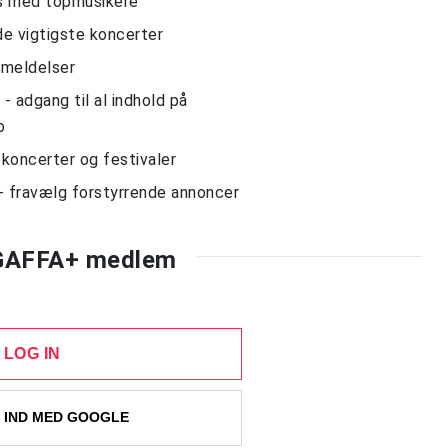
ws med topmusikere
de vigtigste koncerter
nmeldelser
 adgang til al indhold på
o
l koncerter og festivaler
- fravælg forstyrrende annoncer
 GAFFA+ medlem
LOG IN
 IND MED GOOGLE